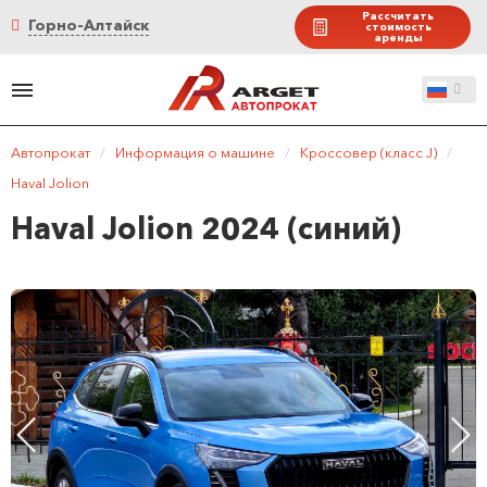
Рассчитать
Горно-Алтайск
стоимость
аренды
Автопрокат
/
Информация о машине
/
Кроссовер (класс J)
/
Haval Jolion
Haval Jolion 2024 (синий)