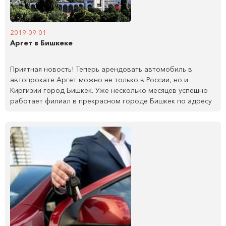
2019-09-01
Аргет в Бишкеке
Приятная новость! Теперь арендовать автомобиль в
автопрокате Аргет можно не только в России, но и
Киргизии город Бишкек. Уже несколько месяцев успешно
работает филиал в прекрасном городе Бишкек по адресу
Токтогула 170/1. Аренда автомобиля так же порадует вас
разнообразием автомобилей, отличным состоянием и
позитивным настроением наших менеджеров,
оформление клиента занимает не более 10 минут всё
прозрачно и открыто. Долины, горы и гостеприимный
народ оставит отпечаток тепла в ваших сердцах. Ждём
вас в гости!
Читать