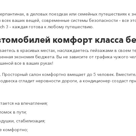
ерпантинах, в деловых поездках или семейных путешествиях к з
 всех ваших вещей, современные системы безопасности – все эт
vich 3 – каждая готова к любому путешествию.
томобилей комфорт класса бе
ваетесь в красивых местах, наслаждаетесь пейзажами в своем 
венная экономия бюджета. Вы не зависите от графика чужого чел
шиной все в ваших руках!
а. Просторный салон комфортно вмещает до 5 человек. Вместите
подвеска сгладит неровности дороги, а кондиционер создаст пр
тается на впечатления;
омок в пути;
одушки, стабилизация;
те комфортно;