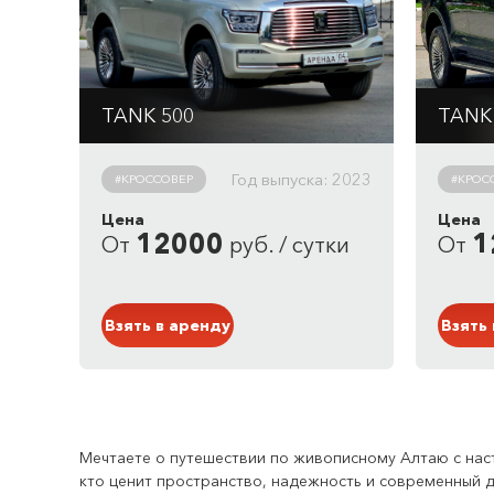
TANK 500
TANK
Автомат
Авто
2993 см
3
/ 299 л/с
2993
Год выпуска: 2023
#КРОССОВЕР
#КРОС
12.4 л. / 100 км
12.4 
Цена
Цена
Привод: полный
Прив
12000
1
От
руб. / сутки
От
Кузов: Внедорожник
Кузо
Желтый
Черн
Взять в аренду
Взять
Мечтаете о путешествии по живописному Алтаю с нас
кто ценит пространство, надежность и современный д