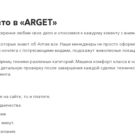
то в «ARGET»
кренне любим свое дело и относимся к каждому клиенту с вним
которые знают об Алтае все. Наши менеджеры не просто оформл
я ночлега с потрясающими видами, подскажут живописные локац
диниц техники различных категорий. Машина комфорт класса в н
етальную проверку после завершения каждой сделки: техническ
иента.
 на сайте, то и платите.
дничестве.
мя.
 минут.
желания.