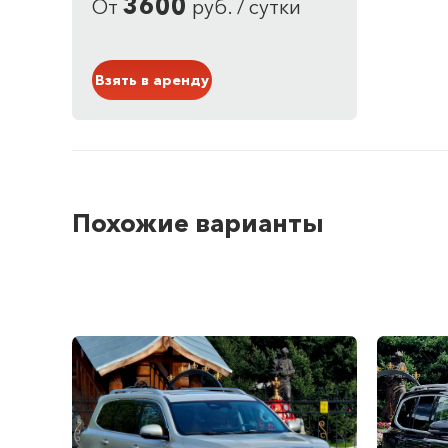
3600
От
руб. / сутки
Кузов: Хэтчбек
Оранжевый
Взять в аренду
Похожие варианты