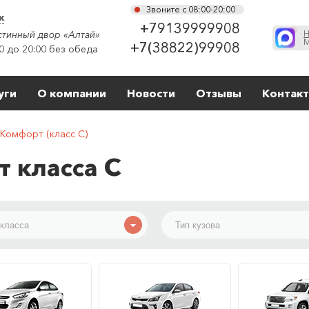
Звоните с 08:00-20:00
к
+79139999908
стинный двор «Алтай»
Н
М
+7(38822)99908
0 до 20:00 без обеда
уги
О компании
Новости
Отзывы
Контак
Комфорт (класс C)
 класса C