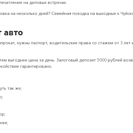
ечатление на деловых встречах.
овка на несколько дней? Семейная поездка на выходные к Чуйс
 авто
прокат, нужны паспорт, водительские права со стажем от 3 лет 
 тем выгоднее цена за день. Залоговый депозит 5000 рублей в
койствие гарантировано.
ть так же;
о;
ор;
нее;