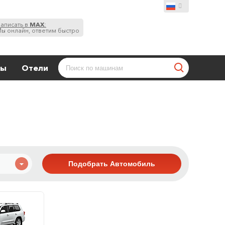
аписать в
MAX
:
ы онлайн, ответим быстро
ты
Отели