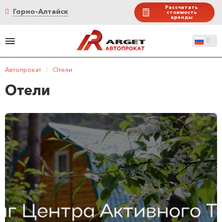
Рассчитать
Горно-Алтайск
стоимость
аренды
Автопрокат
/
Отели
Отели