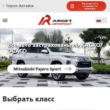
Рассчитать
Горно-Алтайск
стоимость
аренды
Все авто застрахованы по КАСКО/
ОСАГО
включено в стоимость аренды
Mitsubishi Pajero Sport
Выбрать класс