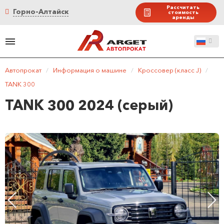
Рассчитать
Горно-Алтайск
стоимость
аренды
Автопрокат
/
Информация о машине
/
Кроссовер (класс J)
/
TANK 300
TANK 300 2024 (серый)