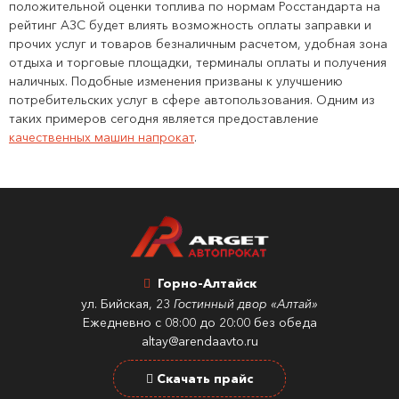
положительной оценки топлива по нормам Росстандарта на
рейтинг АЗС будет влиять возможность оплаты заправки и
прочих услуг и товаров безналичным расчетом, удобная зона
отдыха и торговые площадки, терминалы оплаты и получения
наличных. Подобные изменения призваны к улучшению
потребительских услуг в сфере автопользования. Одним из
таких примеров сегодня является предоставление
качественных машин напрокат
.
Горно-Алтайск
ул. Бийская, 23
Гостинный двор «Алтай»
Ежедневно с 08:00 до 20:00 без обеда
altay@arendaavto.ru
Скачать прайс