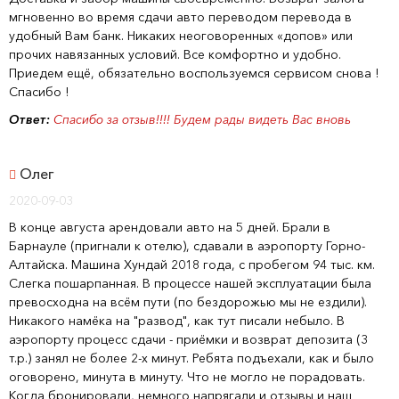
мгновенно во время сдачи авто переводом перевода в
удобный Вам банк. Никаких неоговоренных «допов» или
прочих навязанных условий. Все комфортно и удобно.
Приедем ещё, обязательно воспользуемся сервисом снова !
Спасибо !
Ответ:
Спасибо за отзыв!!!! Будем рады видеть Вас вновь
Олег
2020-09-03
В конце августа арендовали авто на 5 дней. Брали в
Барнауле (пригнали к отелю), сдавали в аэропорту Горно-
Алтайска. Машина Хундай 2018 года, с пробегом 94 тыс. км.
Слегка пошарпанная. В процессе нашей эксплуатации была
превосходна на всём пути (по бездорожью мы не ездили).
Никакого намёка на "развод", как тут писали небыло. В
аэропорту процесс сдачи - приёмки и возврат депозита (3
т.р.) занял не более 2-х минут. Ребята подъехали, как и было
оговорено, минута в минуту. Что не могло не порадовать.
Когда бронировали, немного напрягали и отзывы и наш