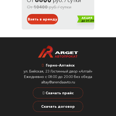
От
руб. / сутки
Кузов: Внедорожник
Белый
От
10400
руб. / сутки
АКЦИЯ
Взять в аренду
до 01.09
Горно-Алтайск
ул. Бийская, 23
Гостинный двор «Алтай»
Ежедневно с 08:00 до 20:00 без обеда
altay@arendaavto.ru
Скачать прайс
Скачать договор