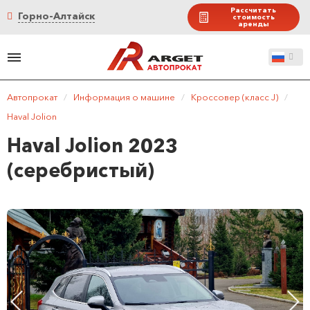
Рассчитать
Горно-Алтайск
стоимость
аренды
Автопрокат
/
Информация о машине
/
Кроссовер (класс J)
/
Haval Jolion
Haval Jolion 2023
(серебристый)