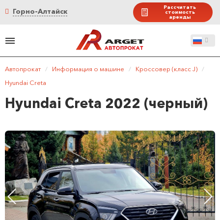
Рассчитать
Горно-Алтайск
стоимость
аренды
Автопрокат
/
Информация о машине
/
Кроссовер (класс J)
/
Hyundai Creta
Hyundai Creta 2022 (черный)