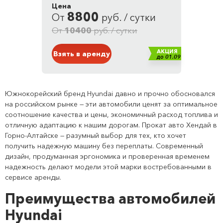
Цена
Привод: полный
8800
От
руб. / сутки
Кузов: Внедорожник
Белый
От
10400
руб. / сутки
АКЦИЯ
Взять в аренду
до 01.09
Южнокорейский бренд Hyundai давно и прочно обосновался
на российском рынке — эти автомобили ценят за оптимальное
соотношение качества и цены, экономичный расход топлива и
отличную адаптацию к нашим дорогам. Прокат авто Хендай в
Горно-Алтайске — разумный выбор для тех, кто хочет
получить надежную машину без переплаты. Современный
дизайн, продуманная эргономика и проверенная временем
надежность делают модели этой марки востребованными в
сервисе аренды.
Преимущества автомобилей
Hyundai